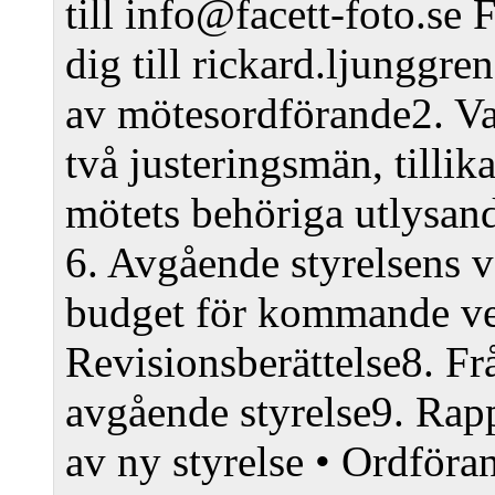
till info@facett-foto.se
F
dig till rickard.ljungg
av mötesordförande
2. V
två justeringsmän, tillik
mötets behöriga utlysan
6. Avgående styrelsens v
budget för kommande ve
Revisionsberättelse
8. Fr
avgående styrelse
9. Rap
av ny styrelse
• Ordföran