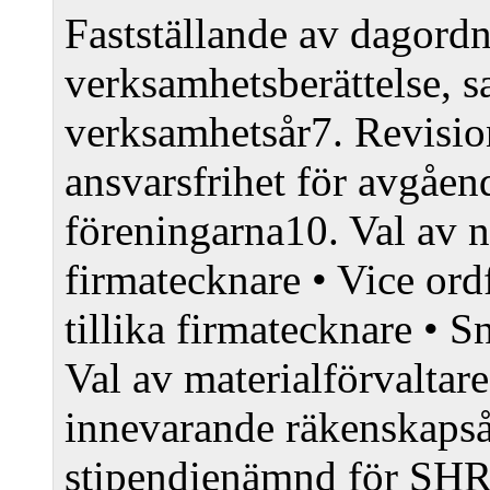
Fastställande av dagord
verksamhetsberättelse, s
verksamhetsår
7. Revisio
ansvarsfrihet för avgåen
föreningarna
10. Val av 
firmatecknare
• Vice ord
tillika firmatecknare
• Sn
Val av materialförvaltare
innevarande räkenskaps
stipendienämnd för SHR