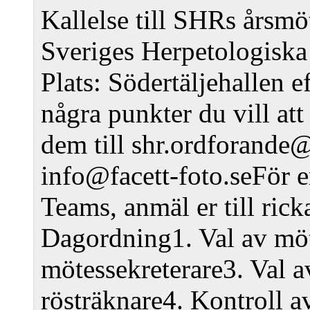
Kallelse till SHRs årsm
Sveriges Herpetologiska 
Plats: Södertäljehallen e
några punkter du vill att
dem till shr.ordforande@s
info@facett-foto.se
För e
Teams, anmäl er till ri
Dagordning
1. Val av mö
mötessekreterare
3. Val a
rösträknare
4. Kontroll a