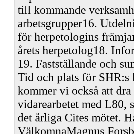
till kommande verksamh
arbetsgrupper
16. Utdeln
för herpetologins främj
årets herpetolog
18. Info
19. Fastställande och su
Tid och plats för SHR:s
kommer vi också att dra
vidarearbetet med L80, s
det årliga Cites mötet. H
Välkomna
Magnus Fors