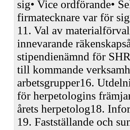
sig
• Vice ordförande
• Se
firmatecknare var för sig
11. Val av materialförval
innevarande räkenskaps
stipendienämnd för SHR
till kommande verksamh
arbetsgrupper
16. Utdeln
för herpetologins främj
årets herpetolog
18. Info
19. Fastställande och su